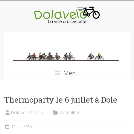
Skip
to
content
Dolàvélo
La
ville
à
bicyclette
Menu
Thermoparty le 6 juillet à Dole
DolaveloAdmin
Actualités
17 juin 2026