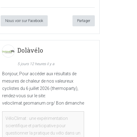
Nous voir sur Facebook
Partager
Dolàvélo
5 jours 12 heures il y a
Bonjour, Pour accéder aux résultats de
mesures de chaleur de nos valeureux
cyclistes du 6 juillet 2026 (thermoparty),
rendez-vous sur le site:
veloclimat.geomanum.org/ Bon dimanche
VéloClimat : une expérimentation
scientifique et participative pour
questionner la pratique du vélo dans un