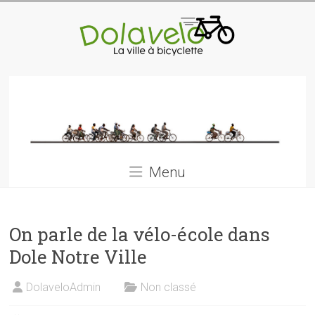
Skip
to
content
Dolàvélo
La
ville
à
bicyclette
Menu
On parle de la vélo-école dans
Dole Notre Ville
DolaveloAdmin
Non classé