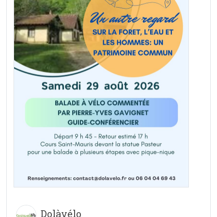
Dolàvélo