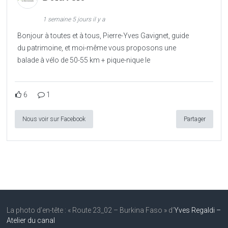
1 semaine 5 jours il y a
Bonjour à toutes et à tous, Pierre-Yves Gavignet, guide
du patrimoine, et moi-même vous proposons une
balade à vélo de 50-55 km + pique-nique le
6
1
Nous voir sur Facebook
Partager
La photo d’en-tête : « Route 23_02 – Burkina Faso » d’
Yves Regaldi –
Atelier du canal