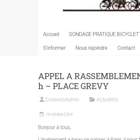
Accueil
SONDAGE PRATIQUE BICYCLETT
S’informer
Nous rejoindre
Contact
APPEL A RASSEMBLEMENT
h – PLACE GREVY
DolaveloAdmin
Actualités
16 octobre 2024
Bonjour à tous,
L’évènement a beau se passer à Paris, il nous