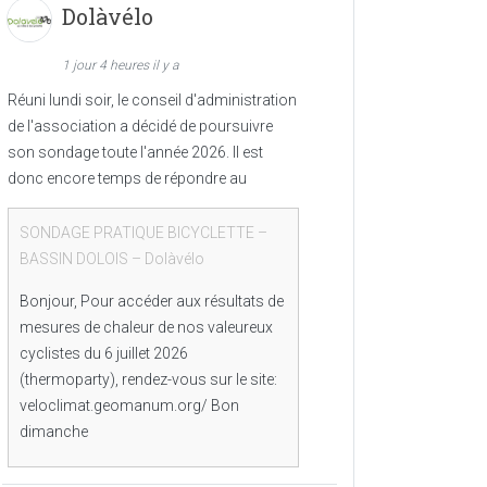
Dolàvélo
1 jour 4 heures il y a
Réuni lundi soir, le conseil d'administration
de l'association a décidé de poursuivre
son sondage toute l'année 2026. Il est
donc encore temps de répondre au
SONDAGE PRATIQUE BICYCLETTE –
BASSIN DOLOIS – Dolàvélo
Bonjour, Pour accéder aux résultats de
mesures de chaleur de nos valeureux
cyclistes du 6 juillet 2026
(thermoparty), rendez-vous sur le site:
veloclimat.geomanum.org/ Bon
dimanche