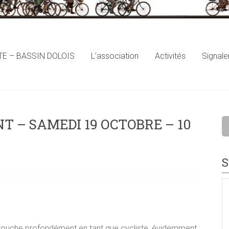
E – BASSIN DOLOIS
L’association
Activités
Signal
 – SAMEDI 19 OCTOBRE – 10
S
 touche profondément en tant que cycliste, évidemment,