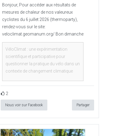
Bonjour, Pour accéder aux résultats de
mesures de chaleur de nos valeureux
cyclistes du 6 juillet 2026 (thermoparty),
rendez-vous sur le site:
veloclimat.geomanum.org/ Bon dimanche
VéloClimat : une expérimentation
scientifique et participative pour
questionner la pratique du vélo dans un
contexte de changement climatique
2
Nous voir sur Facebook
Partager